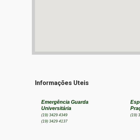
Informações Uteis
Emergência Guarda
Espo
Universitária
Pra
(19) 3429 4349
(19) 
(19) 3429 4137