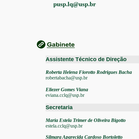
pusp.lq@usp.br
Assistente Técnico de Direção
Roberta Helena Fiorotto Rodrigues Bacha
robertabacha@usp.br
Eliezer Gomes Viana
eviana.cclq@usp.br
Secretaria
Maria Estela Trimer de Oliveira Bigotto
estela.cclq@usp.br
Silmara Aparecida Cardoso Bortoletto