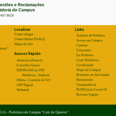
estões e Reclamações
idoria do Campus
3447 8616
Localizar
Links
Como chegar
Achados & Perdidos
.
Listas Online ESALQ
Acesso ao Campus
Mapa do Site
Carreira
eiroz".
Concursos
Acesso Rápido
Ex-Prefeitos
Lista Telefônica
Anúncios (Users-l)
Localização
Conselho Gestor
Mapa do Campus
EDUROAM na USP
Relatório de Atividades
Windows
|
Android
Restaurante
Orbita - Controle de O.S.
Transparência
USP Digital
PUSPLQ na Covid-19
Webmail
Retorno Seguro
-LQ - Prefeitura do Campus “Luiz de Queiroz”.