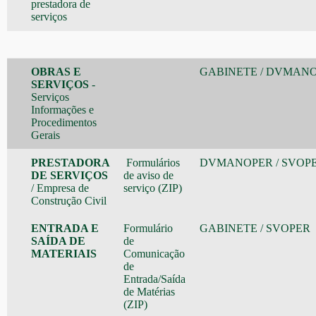
prestadora de
serviços
OBRAS E
GABINETE
/
DVMANO
SERVIÇOS
-
Serviços
Informações e
Procedimentos
Gerais
PRESTADORA
Formulários
DVMANOPER
/
SVOP
DE SERVIÇOS
de aviso de
/ Empresa de
serviço
(ZIP)
Construção Civil
ENTRADA E
Formulário
GABINETE
/
SVOPER
SAÍDA DE
de
MATERIAIS
Comunicação
de
Entrada/Saída
de Matérias
(ZIP)