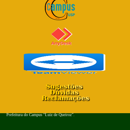
Copyright© 2024 - Todos os Direitos Reservados. PUSP-LQ -
Prefeitura do Campus “Luiz de Queiroz”.