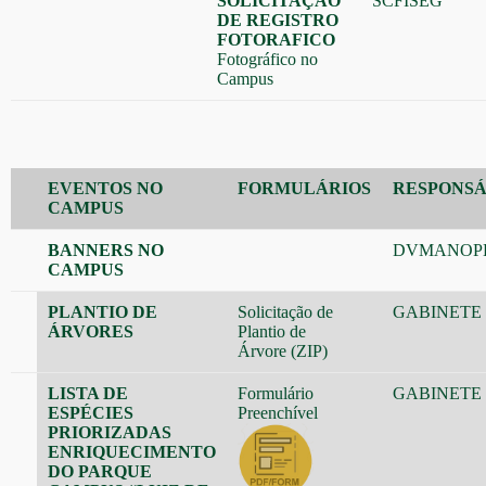
SOLICITAÇÃO
SCFISEG
DE REGISTRO
FOTORAFICO
Fotográfico no
Campus
EVENTOS NO
FORMULÁRIOS
RESPONS
CAMPUS
BANNERS NO
DVMANOP
CAMPUS
PLANTIO DE
Solicitação de
GABINETE
ÁRVORES
Plantio de
Árvore
(ZIP)
LISTA DE
Formulário
GABINETE
ESPÉCIES
Preenchível
PRIORIZADAS
ENRIQUECIMENTO
DO PARQUE