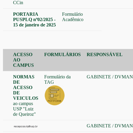
CCin
PORTARIA
Formulário
PUSPLQ nº02/2025 -
Acadêmico
15 de janeiro de 2025
ACESSO
FORMULÁRIOS
RESPONSÁVEL
AO
CAMPUS
NORMAS
Formulário da
GABINETE
/
DVMAN
DE
TAG
ACESSO
DE
VEICULOS
ao campus
USP "Luiz
de Queiroz"
GABINETE
/
DVMAN