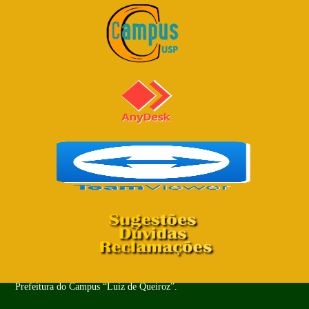
Copyright© 2024 - Todos os Direitos Reservados. PUSP-LQ -
Prefeitura do Campus “Luiz de Queiroz”.