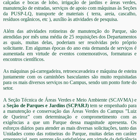
calçadas e bocas de lobo, irrigação de jardins e áreas verdes,
manutenção de estradas, serviços de apoio com máquinas às Seções
da PUSP-LQ, transporte de materiais ( terra, areia, cascalho,
resíduos orgânicos, etc ), auxílio às atividades de pesquisa.
Além das atividades rotineiras de manutenção do Parque, são
atendidas por mês uma média de 25 requisições dos Departamentos
as quais, muitas delas, poderiam ser resolvidas pelo próprio
solicitante. Em algumas épocas do ano esta demanda de serviços é
aumentada em virtude de eventos comemorativos, formaturas e
encontros científicos.
As máquinas pá-carregadeira, retroescavadeira e máquina de esteira
juntamente com os caminhões basculantes são muito requisitadas
para os mais diversos serviços no Campus, sendo um ponto forte do
setor.
A Seção Técnica de Áreas Verdes e Meio Ambiente (SCAVMA) e
a
Seção de Parques e Jardins (SCPARJ)
tem se empenhado para
a manutenção e conservação das Áreas Verdes do Campus ”Luiz
de Queiroz” com determinação e comprometimento com as
exigências a que um Parque dessa magnitude apresenta. Os
esforços diários para atender as mais diversas solicitações, tanto das
Unidades como das rotineiras do Parque, muitas delas em caráter
emergencial, nem sempre são satisfatórios em virtude da deficiência