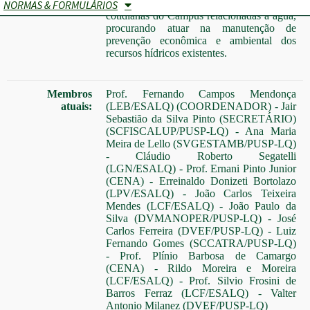
reflexões e sugestões das ocorrências
NORMAS & FORMULÁRIOS
cotidianas do Campus relacionadas à água,
procurando atuar na manutenção de
prevenção econômica e ambiental dos
recursos hídricos existentes.
Membros
Prof. Fernando Campos Mendonça
atuais:
(LEB/ESALQ) (COORDENADOR) - Jair
Sebastião da Silva Pinto (SECRETÁRIO)
(SCFISCALUP/PUSP-LQ) - Ana Maria
Meira de Lello (SVGESTAMB/PUSP-LQ)
- Cláudio Roberto Segatelli
(LGN/ESALQ) - Prof. Ernani Pinto Junior
(CENA) - Erreinaldo Donizeti Bortolazo
(LPV/ESALQ) - João Carlos Teixeira
Mendes (LCF/ESALQ) - João Paulo da
Silva (DVMANOPER/PUSP-LQ) - José
Carlos Ferreira (DVEF/PUSP-LQ) - Luiz
Fernando Gomes (SCCATRA/PUSP-LQ)
- Prof. Plínio Barbosa de Camargo
(CENA) - Rildo Moreira e Moreira
(LCF/ESALQ) - Prof. Silvio Frosini de
Barros Ferraz (LCF/ESALQ) - Valter
Antonio Milanez (DVEF/PUSP-LQ)