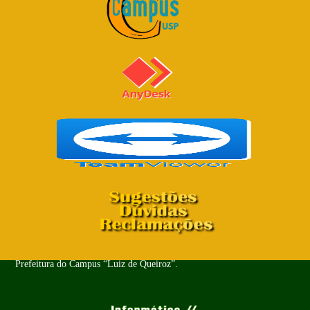
Copyright© 2024 - Todos os Direitos Reservados. PUSP-LQ -
Prefeitura do Campus “Luiz de Queiroz”.