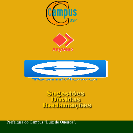
Copyright© 2024 - Todos os Direitos Reservados. PUSP-LQ -
Prefeitura do Campus “Luiz de Queiroz”.