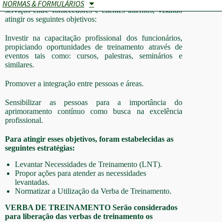
constante aprimoramento da qualidade na prestação de
NORMAS & FORMULÁRIOS
serviços entre fornecedores e clientes internos, visando
atingir os seguintes objetivos:
Investir na capacitação profissional dos funcionários,
propiciando oportunidades de treinamento através de
eventos tais como: cursos, palestras, seminários e
similares.
Promover a integração entre pessoas e áreas.
Sensibilizar as pessoas para a importância do
aprimoramento contínuo como busca na excelência
profissional.
Para atingir esses objetivos, foram estabelecidas as
seguintes estratégias:
Levantar Necessidades de Treinamento (LNT).
Propor ações para atender as necessidades
levantadas.
Normatizar a Utilização da Verba de Treinamento.
VERBA DE TREINAMENTO
Serão considerados
para liberação das verbas de treinamento os