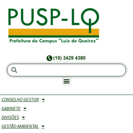
CONSELHO GESTOR
Treinamento e Desenvolvimento
GABINETE
DIVISÕES
A Prefeitura do Campus USP "Luiz de Queiroz"
(PUSP-LQ) criou o Grupo de Treinamento &
GESTÃO AMBIENTAL
Desenvolvimento em virtude da necessidade de