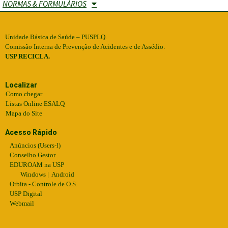
NORMAS & FORMULÁRIOS
Centro de Tecnologia da Informação "Luiz de Queiroz".
Unidade Básica de Saúde – PUSPLQ.
Comissão Interna de Prevenção de Acidentes e de Assédio.
USP RECICLA.
Localizar
Como chegar
Listas Online ESALQ
Mapa do Site
Acesso Rápido
Anúncios (Users-l)
Conselho Gestor
EDUROAM na USP
Windows
|
Android
Orbita - Controle de O.S.
USP Digital
Webmail