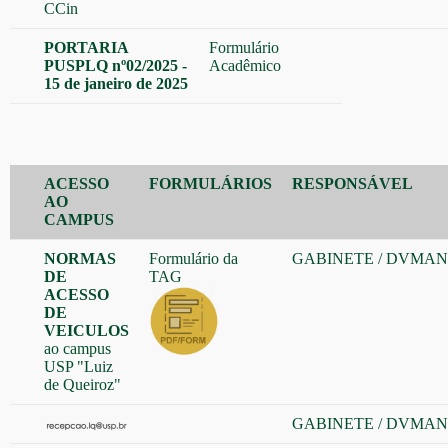
CCin
PORTARIA
Formulário
PUSPLQ nº02/2025 -
Acadêmico
15 de janeiro de 2025
ACESSO
FORMULÁRIOS
RESPONSÁVEL
AO
CAMPUS
NORMAS
Formulário da
GABINETE
/
DVMAN
DE
TAG
ACESSO
DE
VEICULOS
ao campus
USP "Luiz
de Queiroz"
GABINETE
/
DVMAN