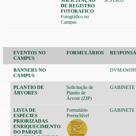
SOLICITAÇÃO
SCFISEG
DE REGISTRO
FOTORAFICO
Fotográfico no
Campus
EVENTOS NO
FORMULÁRIOS
RESPONS
CAMPUS
BANNERS NO
DVMANOP
CAMPUS
PLANTIO DE
Solicitação de
GABINETE
ÁRVORES
Plantio de
Árvore
(ZIP)
LISTA DE
Formulário
GABINETE
ESPÉCIES
Preenchível
PRIORIZADAS
ENRIQUECIMENTO
DO PARQUE