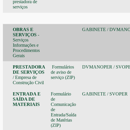
prestadora de
serviços
OBRAS E
GABINETE
/
DVMANO
SERVIÇOS
-
Serviços
Informações e
Procedimentos
Gerais
PRESTADORA
Formulários
DVMANOPER
/
SVOP
DE SERVIÇOS
de aviso de
/ Empresa de
serviço
(ZIP)
Construção Civil
ENTRADA E
Formulário
GABINETE
/
SVOPER
SAÍDA DE
de
MATERIAIS
Comunicação
de
Entrada/Saída
de Matérias
(ZIP)