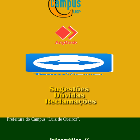
Copyright© 2024 - Todos os Direitos Reservados. PUSP-LQ -
Prefeitura do Campus “Luiz de Queiroz”.