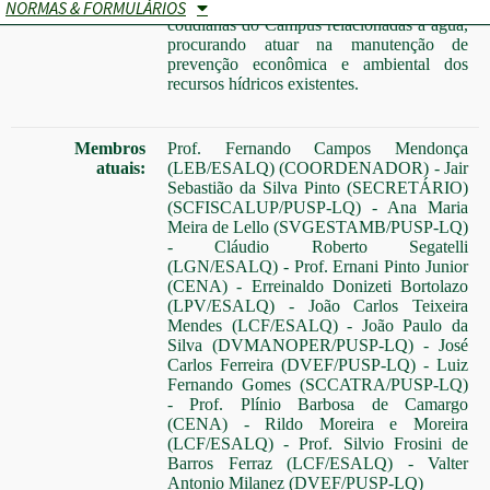
reflexões e sugestões das ocorrências
NORMAS & FORMULÁRIOS
cotidianas do Campus relacionadas à água,
procurando atuar na manutenção de
prevenção econômica e ambiental dos
recursos hídricos existentes.
Membros
Prof. Fernando Campos Mendonça
atuais:
(LEB/ESALQ) (COORDENADOR) - Jair
Sebastião da Silva Pinto (SECRETÁRIO)
(SCFISCALUP/PUSP-LQ) - Ana Maria
Meira de Lello (SVGESTAMB/PUSP-LQ)
- Cláudio Roberto Segatelli
(LGN/ESALQ) - Prof. Ernani Pinto Junior
(CENA) - Erreinaldo Donizeti Bortolazo
(LPV/ESALQ) - João Carlos Teixeira
Mendes (LCF/ESALQ) - João Paulo da
Silva (DVMANOPER/PUSP-LQ) - José
Carlos Ferreira (DVEF/PUSP-LQ) - Luiz
Fernando Gomes (SCCATRA/PUSP-LQ)
- Prof. Plínio Barbosa de Camargo
(CENA) - Rildo Moreira e Moreira
(LCF/ESALQ) - Prof. Silvio Frosini de
Barros Ferraz (LCF/ESALQ) - Valter
Antonio Milanez (DVEF/PUSP-LQ)