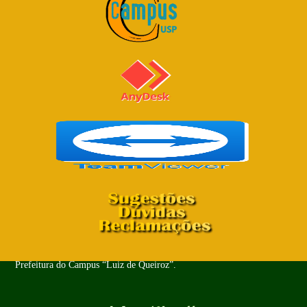
Copyright© 2024 - Todos os Direitos Reservados. PUSP-LQ -
Prefeitura do Campus “Luiz de Queiroz”.