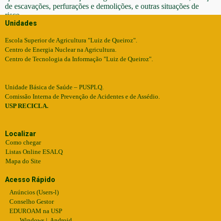
de escavações, perfurações e demolições, e outras situações de
risco.
Unidades
Escola Superior de Agricultura "Luiz de Queiroz".
Centro de Energia Nuclear na Agricultura.
Centro de Tecnologia da Informação "Luiz de Queiroz".
Unidade Básica de Saúde – PUSPLQ.
Comissão Interna de Prevenção de Acidentes e de Assédio.
USP RECICLA.
Localizar
Como chegar
Listas Online ESALQ
Mapa do Site
Acesso Rápido
Anúncios (Users-l)
Conselho Gestor
EDUROAM na USP
Windows
|
Android